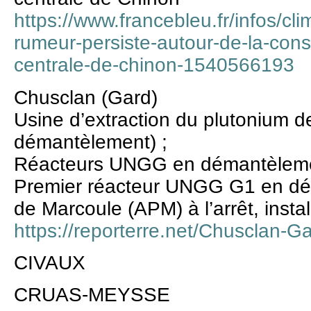
https://www.francebleu.fr/infos/cl
rumeur-persiste-autour-de-la-const
centrale-de-chinon-1540566193
Chusclan (Gard)
Usine d’extraction du plutonium d
démantèlement) ;
Réacteurs UNGG en démantèleme
Premier réacteur UNGG G1 en déma
de Marcoule (APM) à l’arrêt, insta
https://reporterre.net/Chusclan-G
CIVAUX
CRUAS-MEYSSE