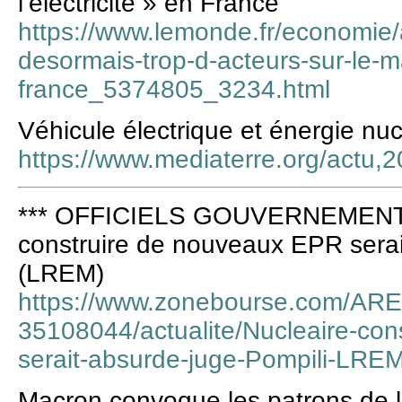
l’électricité » en France
https://www.lemonde.fr/economie/ar
desormais-trop-d-acteurs-sur-le-ma
france_5374805_3234.html
Véhicule électrique et énergie nuc
https://www.mediaterre.org/actu
*** OFFICIELS GOUVERNEMENT 
construire de nouveaux EPR serai
(LREM)
https://www.zonebourse.com/AR
35108044/actualite/Nucleaire-co
serait-absurde-juge-Pompili-LRE
Macron convoque les patrons de l