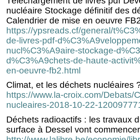
Téléchargement de livres pdf Dév
nucléaire Stockage définitif des d
Calendrier de mise en oeuvre FB
https://ypsreads.cf/general/t
de-livres-pdf-d%C3%A9veloppem
nucl%C3%A9aire-stockage-d%C3%A
d%C3%A9chets-de-haute-activit%
en-oeuvre-fb2.html
Climat, et les déchets nucléaires 
https://www.la-croix.com/Debats/C
nucleaires-2018-10-22-12009777
Déchets radioactifs : les travaux 
surface à Dessel vont commencer
http://www.lalibre.be/economie/lib