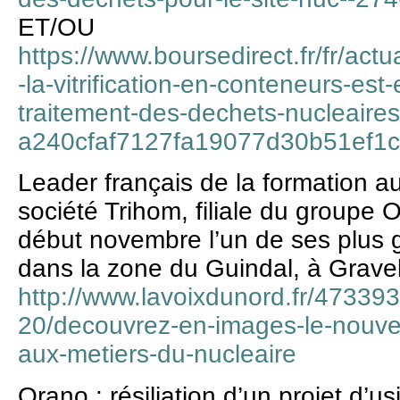
ET/OU
https://www.boursedirect.fr/fr/actu
-la-vitrification-en-conteneurs-est
traitement-des-dechets-nucleaire
a240cfaf7127fa19077d30b51ef1
Leader français de la formation au
société Trihom, filiale du groupe 
début novembre l’un de ses plus 
dans la zone du Guindal, à Grave
http://www.lavoixdunord.fr/473393
20/decouvrez-en-images-le-nouve
aux-metiers-du-nucleaire
Orano : résiliation d’un projet d’u