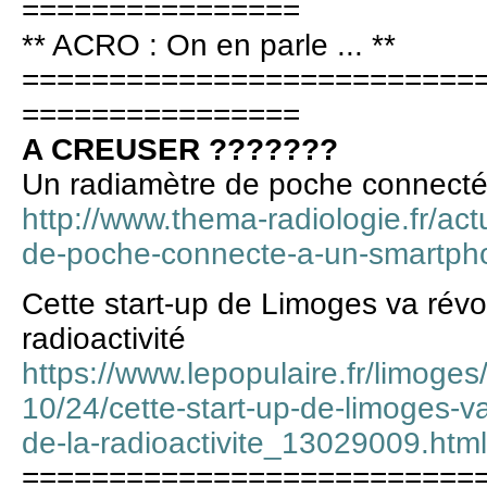
================
** ACRO : On en parle ... **
==========================
================
A CREUSER ???????
Un radiamètre de poche connect
http://www.thema-radiologie.fr/act
de-poche-connecte-a-un-smartph
Cette start-up de Limoges va révol
radioactivité
https://www.lepopulaire.fr/limoge
10/24/cette-start-up-de-limoges-va
de-la-radioactivite_13029009.htm
==========================