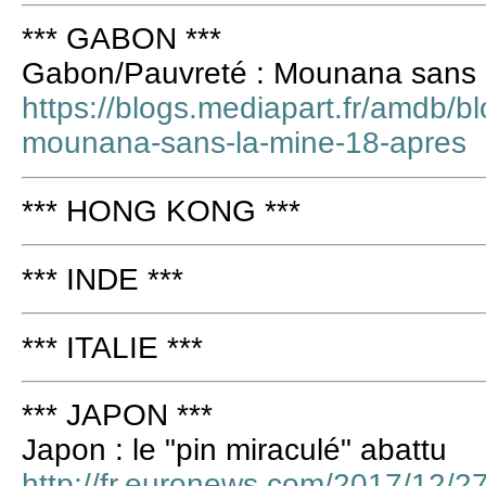
*** GABON ***
Gabon/Pauvreté : Mounana sans l
https://blogs.mediapart.fr/amdb/
mounana-sans-la-mine-18-apres
*** HONG KONG ***
*** INDE ***
*** ITALIE ***
*** JAPON ***
Japon : le "pin miraculé" abattu
http://fr.euronews.com/2017/12/27