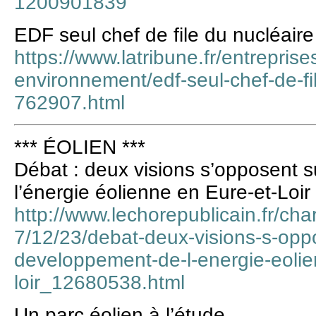
1200901839
EDF seul chef de file du nucléaire
https://www.latribune.fr/entreprise
environnement/edf-seul-chef-de-fil
762907.html
*** ÉOLIEN ***
Débat : deux visions s’opposent 
l’énergie éolienne en Eure-et-Loir
http://www.lechorepublicain.fr/cha
7/12/23/debat-deux-visions-s-oppo
developpement-de-l-energie-eolie
loir_12680538.html
Un parc éolien à l’étude