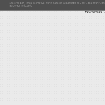
Site créé par Rictus Interactive, sur la base de la maquette de Joël Girès pour l'Obs
Belge des Inégalités
Remerciements : J