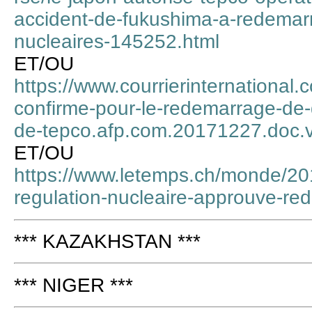
accident-de-fukushima-a-redemarr
nucleaires-145252.html
ET/OU
https://www.courrierinternational
confirme-pour-le-redemarrage-de-
de-tepco.afp.com.20171227.doc.v
ET/OU
https://www.letemps.ch/monde/201
regulation-nucleaire-approuve-re
*** KAZAKHSTAN ***
*** NIGER ***