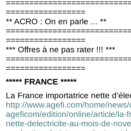
==========================
=================
** ACRO : On en parle ... **
==========================
=================
*** Offres à ne pas rater !!! ***
==========================
=================
***** FRANCE *****
La France importatrice nette d’élec
http://www.agefi.com/home/news/d
ageficom/edition/online/article/la-
nette-delectricite-au-mois-de-nov