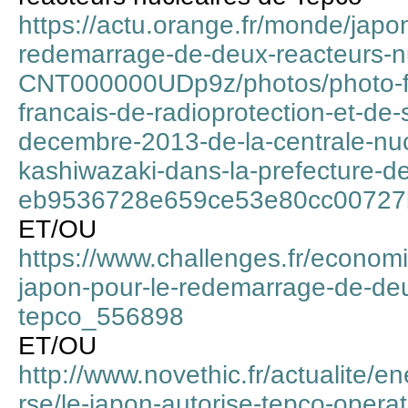
https://actu.orange.fr/monde/japon
redemarrage-de-deux-reacteurs-nu
CNT000000UDp9z/photos/photo-four
francais-de-radioprotection-et-de-s
decembre-2013-de-la-centrale-nuc
kashiwazaki-dans-la-prefecture-de
eb9536728e659ce53e80cc00727
ET/OU
https://www.challenges.fr/economi
japon-pour-le-redemarrage-de-deu
tepco_556898
ET/OU
http://www.novethic.fr/actualite/en
rse/le-japon-autorise-tepco-operate