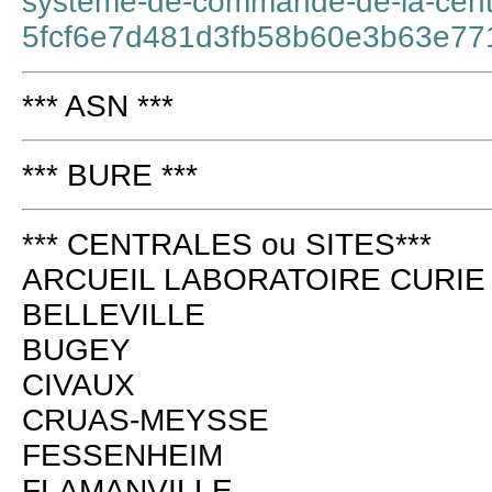
systeme-de-commande-de-la-centr
5fcf6e7d481d3fb58b60e3b63e77
*** ASN ***
*** BURE ***
*** CENTRALES ou SITES***
ARCUEIL LABORATOIRE CURIE
BELLEVILLE
BUGEY
CIVAUX
CRUAS-MEYSSE
FESSENHEIM
FLAMANVILLE