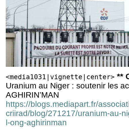
** 
<media1031|vignette|center>
Uranium au Niger : soutenir les a
AGHIRIN’MAN
https://blogs.mediapart.fr/associat
criirad/blog/271217/uranium-au-ni
l-ong-aghirinman