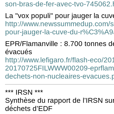
son-bras-de-fer-avec-tvo-745062.
La "vox populi" pour jauger la cu
http://www.newssummedup.com/s
pour-jauger-la-cuve-du-r%C3%A9
EPR/Flamanville : 8.700 tonnes d
évacués
http://www.lefigaro.fr/flash-eco/2
20170725FILWWW00209-eprflaman
dechets-non-nucleaires-evacues.
*** IRSN ***
Synthèse du rapport de l’IRSN sur
déchets d’EDF