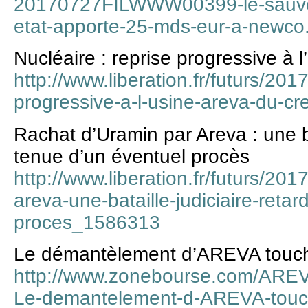
20170727FILWWW00399-le-sauvet
etat-apporte-25-mds-eur-a-newco
Nucléaire : reprise progressive à 
http://www.liberation.fr/futurs/201
progressive-a-l-usine-areva-du-c
Rachat d’Uramin par Areva : une bat
tenue d’un éventuel procès
http://www.liberation.fr/futurs/20
areva-une-bataille-judiciaire-reta
proces_1586313
Le démantèlement d’AREVA touche
http://www.zonebourse.com/AREV
Le-demantelement-d-AREVA-touch