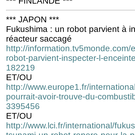
*** FINLANDE ***
*** JAPON ***
Fukushima : un robot parvient à in
réacteur saccagé
http://information.tv5monde.com/
robot-parvient-inspecter-l-encein
182219
ET/OU
http://www.europe1.fr/internationa
pourrait-avoir-trouve-du-combusti
3395456
ET/OU
http://www.lci.fr/international/fuk