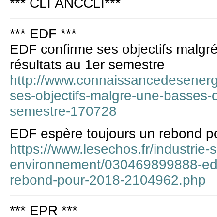
*** CLI ANCCLI***
*** EDF ***
EDF confirme ses objectifs malgr
résultats au 1er semestre
http://www.connaissancedesenergi
ses-objectifs-malgre-une-basses-d
semestre-170728
EDF espère toujours un rebond p
https://www.lesechos.fr/industrie-
environnement/030469899888-edf
rebond-pour-2018-2104962.php
*** EPR ***