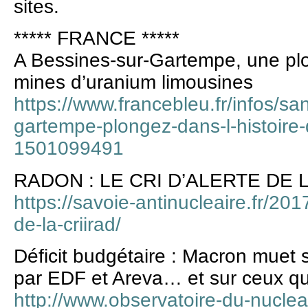
sites.
***** FRANCE *****
A Bessines-sur-Gartempe, une plo
mines d’uranium limousines
https://www.francebleu.fr/infos/sa
gartempe-plongez-dans-l-histoire
1501099491
RADON : LE CRI D’ALERTE DE 
https://savoie-antinucleaire.fr/201
de-la-criirad/
Déficit budgétaire : Macron muet su
par EDF et Areva… et sur ceux qui
http://www.observatoire-du-nuclea