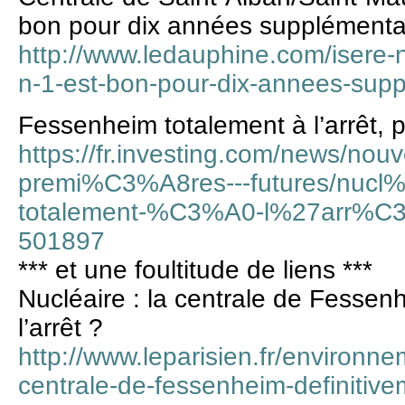
bon pour dix années supplémentai
http://www.ledauphine.com/isere-n
n-1-est-bon-pour-dix-annees-supp
Fessenheim totalement à l’arrêt,
https://fr.investing.com/news/no
premi%C3%A8res---futures/nucl
totalement-%C3%A0-l%27arr%C3
501897
*** et une foultitude de liens ***
Nucléaire : la centrale de Fessen
l’arrêt ?
http://www.leparisien.fr/environne
centrale-de-fessenheim-definitive