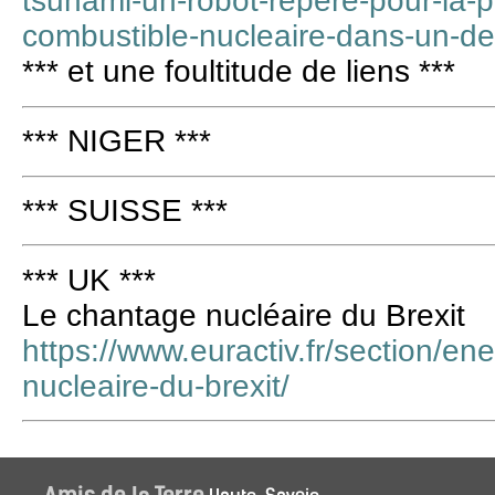
tsunami-un-robot-repere-pour-la-p
combustible-nucleaire-dans-un-d
*** et une foultitude de liens ***
*** NIGER ***
*** SUISSE ***
*** UK ***
Le chantage nucléaire du Brexit
https://www.euractiv.fr/section/en
nucleaire-du-brexit/