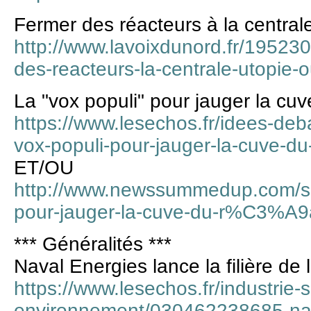
Fermer des réacteurs à la central
http://www.lavoixdunord.fr/195230
des-reacteurs-la-centrale-utopie-
La "vox populi" pour jauger la cu
https://www.lesechos.fr/idees-deb
vox-populi-pour-jauger-la-cuve-d
ET/OU
http://www.newssummedup.com/s
pour-jauger-la-cuve-du-r%C3%A9
*** Généralités ***
Naval Energies lance la filière de 
https://www.lesechos.fr/industrie-
environnement/030462238685-naval