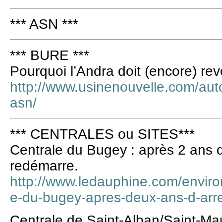
*** ASN ***
*** BURE ***
Pourquoi l’Andra doit (encore) rev
http://www.usinenouvelle.com/auto
asn/
*** CENTRALES ou SITES***
Centrale du Bugey : après 2 ans d’
redémarre.
http://www.ledauphine.com/envir
e-du-bugey-apres-deux-ans-d-arre
Centrale de Saint-Alban/Saint-Maur