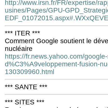
http://www.irsn.fr/FR/expertise/ra
usines/Pages/GPU-GPD_Strategi
EDF_01072015.aspx#.WXxQEV
*** ITER ***
Comment Google soutient le déve
nucléaire
https://fr.news.yahoo.com/google-
d%C3%A9veloppement-fusion-nu
130309960.html
*** SANTE ***
*** SITES ***