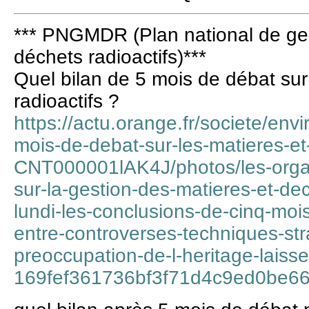
*** PNGMDR (Plan national de ges
déchets radioactifs)***
Quel bilan de 5 mois de débat sur
radioactifs ?
https://actu.orange.fr/societe/env
mois-de-debat-sur-les-matieres-et
CNT000001lAK4J/photos/les-organ
sur-la-gestion-des-matieres-et-dec
lundi-les-conclusions-de-cinq-moi
entre-controverses-techniques-stra
preoccupation-de-l-heritage-laiss
169fef361736bf3f71d4c9ed0be66