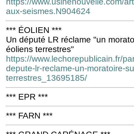
https://www.usinenouvelle.com/arti
aux-seismes.N904624
*** ÉOLIEN ***
Un député LR réclame "un moratoir
éoliens terrestres"
https://www.lechorepublicain.fr/pa
depute-lr-reclame-un-moratoire-sur
terrestres_13695185/
*** EPR ***
*** FARN ***