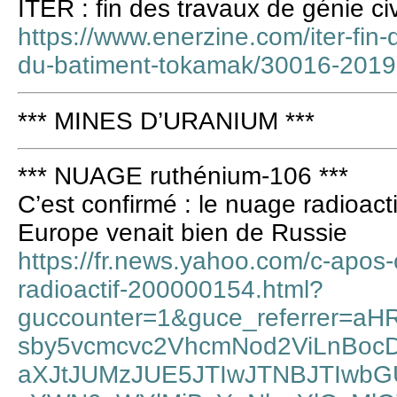
ITER : fin des travaux de génie c
https://www.enerzine.com/iter-fin-
du-batiment-tokamak/30016-2019
*** MINES D’URANIUM ***
*** NUAGE ruthénium-106 ***
C’est confirmé : le nuage radioac
Europe venait bien de Russie
https://fr.news.yahoo.com/c-ap
radioactif-200000154.html?
guccounter=1&guce_referrer=
sby5vcmcvc2VhcmNod2ViLnBocD
aXJtJUMzJUE5JTIwJTNBJTIwb