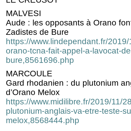
MALVESI
Aude : les opposants à Orano font
Zadistes de Bure
https://www.lindependant.fr/2019
orano-tcna-fait-appel-a-lavocat-de
bure,8561696.php
MARCOULE
Gard rhodanien : du plutonium angl
d’Orano Melox
https://www.midilibre.fr/2019/11/
plutonium-anglais-va-etre-teste-su
melox,8568444.php