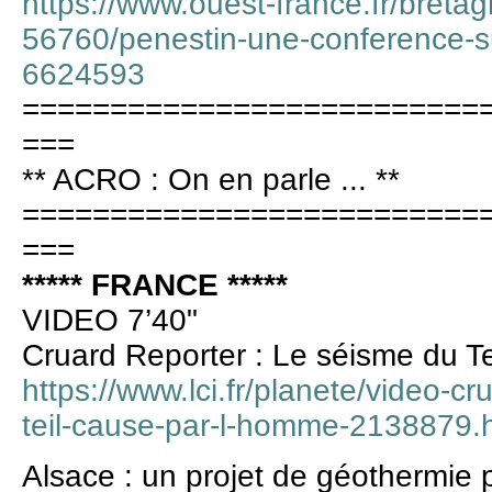
https://www.ouest-france.fr/breta
56760/penestin-une-conference-s
6624593
==========================
===
** ACRO : On en parle ... **
==========================
===
***** FRANCE *****
VIDEO 7’40"
Cruard Reporter : Le séisme du Te
https://www.lci.fr/planete/video-cr
teil-cause-par-l-homme-2138879.
Alsace : un projet de géothermie p