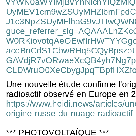
vYWN0aWYlMjBvYnNlcnYlQzMlQTk
UyMEV1cm9wZSUyMHZlbmFpdC
J1c3NpZSUyMFlhaG9vJTIwQWN
guce_referrer_sig=AQAAALnZ
W0RKiovotqAeOEwfIrHWTYYGgc
acdBnCdS1CbwRHq5CQyBpszo
GAVdjR7vORwaeXcQB4yh7Ng7
CLDWruO0XeCbygJpqTBpfHXZf
Une nouvelle étude confirme l’ori
radioactif observé en Europe en 
https://www.heidi.news/articles/un
origine-russe-du-nuage-radioacti
*** PHOTOVOLTAÏQUE ***