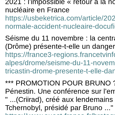
2021 : l’impossible « retour à la 
nucléaire en France
https://usbeketrica.com/article/20
normale-accident-nucleaire-docufi
Séisme du 11 novembre : la centra
(Drôme) présente-t-elle un danger
https://france3-regions.francetvin
alpes/drome/seisme-du-11-novemb
tricastin-drome-presente-t-elle-d
*** PROMOTION POUR BRUNO ?
Pénestin. Une conférence sur l’e
" ...(Criirad), créé aux lendemain
Tchernobyl, présidé par Bruno ..."