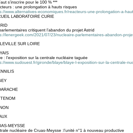
Faut s’inscrire pour le 100 % ***
teurs : une prolongation à hauts risques
ps://www.alternatives-economiques.fr/reacteurs-une-prolongation-a-ha
UEIL LABORATOIRE CURIE
RID
parlementaires critiquent l’abandon du projet Astrid
ps://lenergeek.com/2021/07/23/nucleaire-parlementaires-abandon-projet
LEVILLE SUR LOIRE
YAIS
e : l’exposition sur la centrale nucléaire taguée
s://www.sudouest.fr/gironde/blaye/blaye-l-exposition-sur-la-centrale-
NNILIS
GEY
DARACHE
TTENOM
INON
AUX
UAS-MEYSSE
trale nucléaire de Cruas-Meysse :l’unité n°1 à nouveau productive