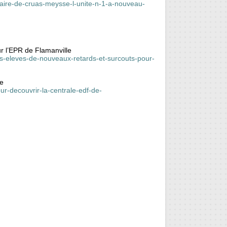
leaire-de-cruas-meysse-l-unite-n-1-a-nouveau-
r l’EPR de Flamanville
s-eleves-de-nouveaux-retards-et-surcouts-pour-
le
our-decouvrir-la-centrale-edf-de-