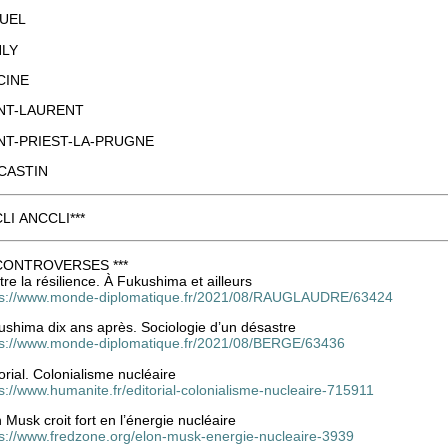
UEL
NLY
CINE
NT-LAURENT
NT-PRIEST-LA-PRUGNE
CASTIN
 CLI ANCCLI***
 CONTROVERSES ***
re la résilience. À Fukushima et ailleurs
ps://www.monde-diplomatique.fr/2021/08/RAUGLAUDRE/63424
ushima dix ans après. Sociologie d’un désastre
ps://www.monde-diplomatique.fr/2021/08/BERGE/63436
orial. Colonialisme nucléaire
s://www.humanite.fr/editorial-colonialisme-nucleaire-715911
 Musk croit fort en l’énergie nucléaire
ps://www.fredzone.org/elon-musk-energie-nucleaire-3939