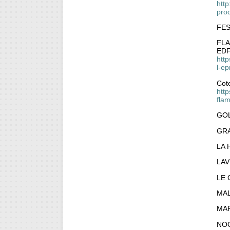
http
pro
FE
FLA
EDF
htt
l-e
Cote
http
fla
GO
GR
LA 
LAV
LE
MAL
MA
NO