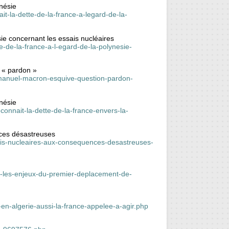
ynésie
-la-dette-de-la-france-a-legard-de-la-
ie concernant les essais nucléaires
e-de-la-france-a-l-egard-de-la-polynesie-
 « pardon »
-emmanuel-macron-esquive-question-pardon-
ynésie
onnait-la-dette-de-la-france-envers-la-
nces désastreuses
sais-nucleaires-aux-consequences-desastreuses-
t-les-enjeux-du-premier-deplacement-de-
-en-algerie-aussi-la-france-appelee-a-agir.php