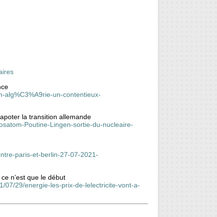
aires
nce
en-alg%C3%A9rie-un-contentieux-
capoter la transition allemande
satom-Poutine-Lingen-sortie-du-nucleaire-
entre-paris-et-berlin-27-07-2021-
 ce n’est que le début
/07/29/energie-les-prix-de-lelectricite-vont-a-