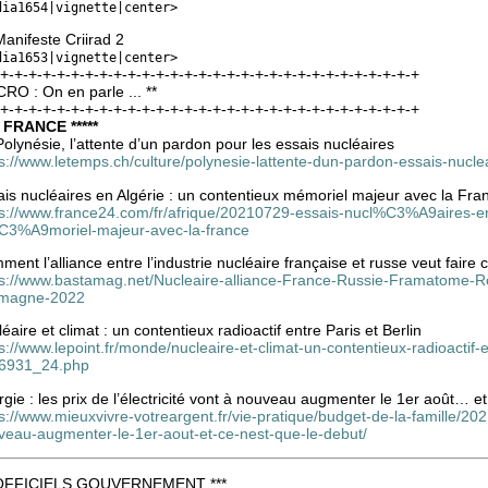
dia1654|vignette|center>
anifeste Criirad 2
dia1653|vignette|center>
-+-+-+-+-+-+-+-+-+-+-+-+-+-+-+-+-+-+-+-+-+-+-+-+-+-+-+-+-+-+
CRO : On en parle ... **
-+-+-+-+-+-+-+-+-+-+-+-+-+-+-+-+-+-+-+-+-+-+-+-+-+-+-+-+-+-+
* FRANCE *****
olynésie, l’attente d’un pardon pour les essais nucléaires
s://www.letemps.ch/culture/polynesie-lattente-dun-pardon-essais-nucle
is nucléaires en Algérie : un contentieux mémoriel majeur avec la Fra
ps://www.france24.com/fr/afrique/20210729-essais-nucl%C3%A9aires-
3%A9moriel-majeur-avec-la-france
ent l’alliance entre l’industrie nucléaire française et russe veut faire 
ps://www.bastamag.net/Nucleaire-alliance-France-Russie-Framatome-Ro
emagne-2022
éaire et climat : un contentieux radioactif entre Paris et Berlin
s://www.lepoint.fr/monde/nucleaire-et-climat-un-contentieux-radioactif-
6931_24.php
gie : les prix de l’électricité vont à nouveau augmenter le 1er août… et
s://www.mieuxvivre-votreargent.fr/vie-pratique/budget-de-la-famille/2021
veau-augmenter-le-1er-aout-et-ce-nest-que-le-debut/
 OFFICIELS GOUVERNEMENT ***