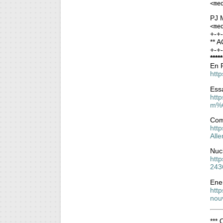
<me
PJ M
<me
+-+
** A
+-+
****
En P
http
Essa
htt
m%C
Comm
htt
All
Nucl
http
243
Ener
http
nou
***