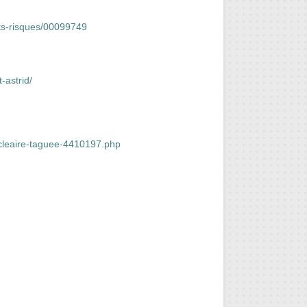
uts-risques/00099749
-astrid/
nucleaire-taguee-4410197.php