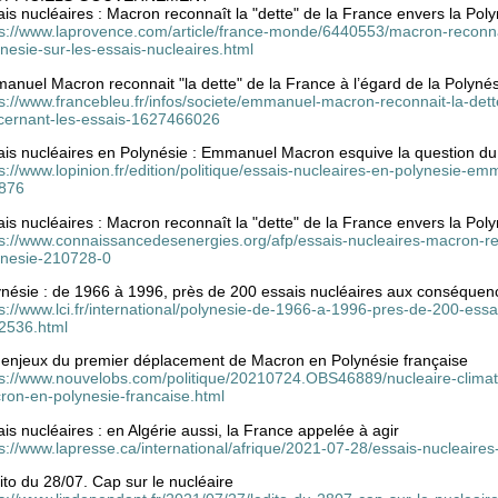
is nucléaires : Macron reconnaît la "dette" de la France envers la Pol
ps://www.laprovence.com/article/france-monde/6440553/macron-reconnait
nesie-sur-les-essais-nucleaires.html
nuel Macron reconnait "la dette" de la France à l’égard de la Polynés
s://www.francebleu.fr/infos/societe/emmanuel-macron-reconnait-la-dett
cernant-les-essais-1627466026
ais nucléaires en Polynésie : Emmanuel Macron esquive la question du
s://www.lopinion.fr/edition/politique/essais-nucleaires-en-polynesie
876
is nucléaires : Macron reconnaît la "dette" de la France envers la Pol
ps://www.connaissancedesenergies.org/afp/essais-nucleaires-macron-rec
ynesie-210728-0
ynésie : de 1966 à 1996, près de 200 essais nucléaires aux conséque
ps://www.lci.fr/international/polynesie-de-1966-a-1996-pres-de-200-es
2536.html
 enjeux du premier déplacement de Macron en Polynésie française
ps://www.nouvelobs.com/politique/20210724.OBS46889/nucleaire-clima
ron-en-polynesie-francaise.html
is nucléaires : en Algérie aussi, la France appelée à agir
s://www.lapresse.ca/international/afrique/2021-07-28/essais-nucleaires
ito du 28/07. Cap sur le nucléaire