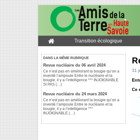
Transition écologique
Re
DANS LA MÊME RUBRIQUE
Revue nucléaire du 06 avril 2024
31 j
Ce n’est pas en améliorant la bougie qu’on a
inventé l’ampoule Entre le nucléaire et la
Entr
bougie, il y a l’intelligence *** INJOIGNABLE
SI PAS (…)
Ce 
Revue nucléaire du 24 mars 2024
Ce n’est pas en améliorant la bougie qu’on a
inventé l’ampoule Entre le nucléaire et la
bougie, il y a l’intelligence ***
INJOIGNABLE (…)