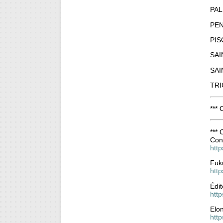
PAL
PE
PIS
SAI
SAI
TRI
***
***
Cont
htt
Fuk
htt
Édit
http
Elon
htt