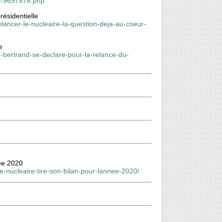
re-9697576.php
résidentielle
relancer-le-nucleaire-la-question-deja-au-coeur-
e
r-bertrand-se-declare-pour-la-relance-du-
ée 2020
e-nucleaire-tire-son-bilan-pour-lannee-2020/