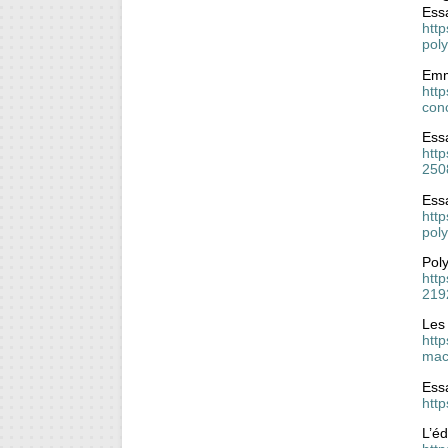
Essa
htt
poly
Emma
http
con
Ess
http
250
Essa
htt
pol
Pol
htt
219
Les
htt
mac
Essa
http
L’éd