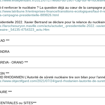
ps://www.lindependant.fr/2021/07/27/ledito-du-2807-cap-sur-le-nucleai
-il renforcer le nucléaire ? La question déjà au cœur de la campagne p
s://www.latribune.fr/entreprises-finance/transitions-ecologiques/faut-il-
la-campagne-presidentielle-889826.html
identielle 2022. Xavier Bertrand se déclare pour la relance du nucléair
s://larochesuryon.maville.com/actu/actudet_-presidentielle-2022.-xavie
leaire-_54135-4754323_actu.Htm
ZAD ***
 ANDRA
 AREVA - ORANO ***
ASN ***
D RHODANIEN L’Autorité de sûreté nucléaire tire son bilan pour l’ann
s://www.objectifgard.com/2021/07/24/gard-rhodanien-lautorite-de-suret
BURE ***
 CENTRALES ou SITES***