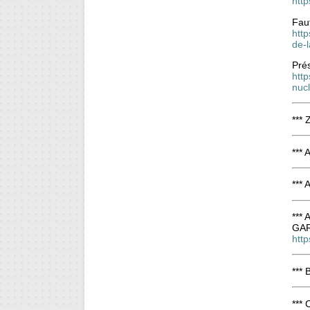
htt
Faut
http
de-
Prés
http
nuc
*** 
***
***
*** 
GAR
http
*** 
***