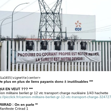
dia1655|vignette|center>
 De plus en plus de liens payants donc ± inutilisables ***
 QUI EN VEUT ??? ***
on militaire berliet gr 12 vtc transport charge nucléaire 1/43 hachette
s://picclick.fr/camion-militaire-berliet-gr-12-vtc-transport-charge-3247
CRIIRAD : On en parle **
anifeste Criirad 1