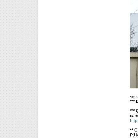
<me
***
***
cami
http
** 
PJ M