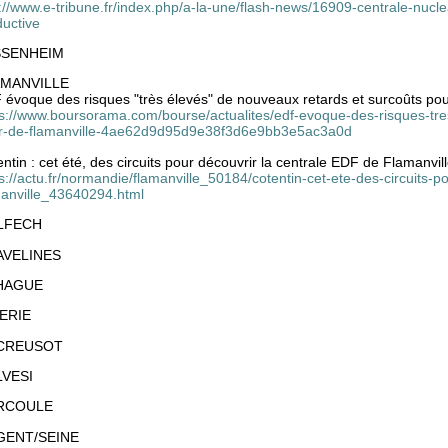
://www.e-tribune.fr/index.php/a-la-une/flash-news/16909-centrale-nuc
ductive
SSENHEIM
MANVILLE
 évoque des risques "très élevés" de nouveaux retards et surcoûts pou
ps://www.boursorama.com/bourse/actualites/edf-evoque-des-risques-tre
pr-de-flamanville-4ae62d9d95d9e38f3d6e9bb3e5ac3a0d
ntin : cet été, des circuits pour découvrir la centrale EDF de Flamanvil
s://actu.fr/normandie/flamanville_50184/cotentin-cet-ete-des-circuits-p
manville_43640294.html
LFECH
AVELINES
HAGUE
ERIE
 CREUSOT
VESI
RCOULE
GENT/SEINE