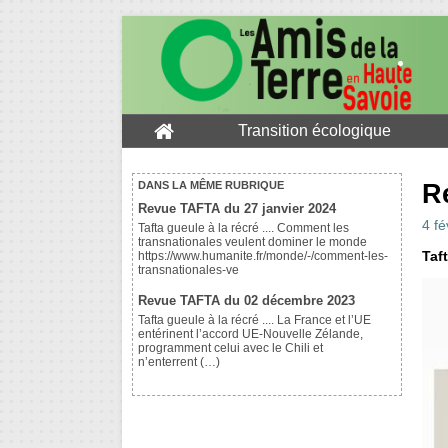
Transition écologique
R
DANS LA MÊME RUBRIQUE
Revue TAFTA du 27 janvier 2024
4 fé
Tafta gueule à la récré .... Comment les
transnationales veulent dominer le monde
Taft
https://www.humanite.fr/monde/-/comment-les-
transnationales-ve
Revue TAFTA du 02 décembre 2023
Tafta gueule à la récré .... La France et l’UE
entérinent l’accord UE-Nouvelle Zélande,
programment celui avec le Chili et
n’enterrent (…)