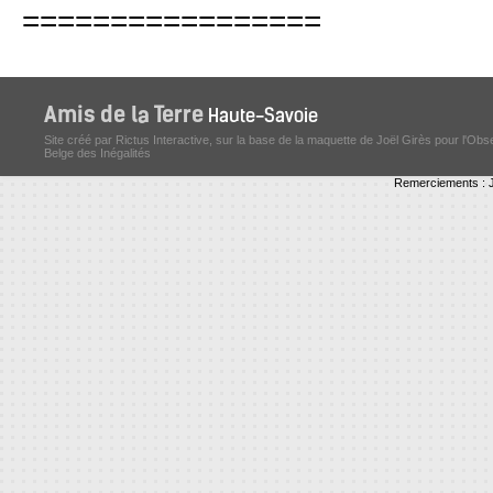
=================
Site créé par Rictus Interactive, sur la base de la maquette de Joël Girès pour l'Obs
Belge des Inégalités
Remerciements : J