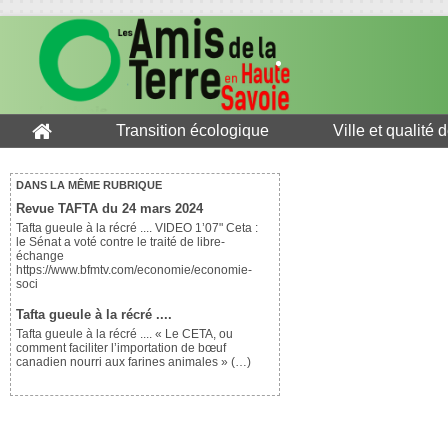
Transition écologique
Ville et qualité 
DANS LA MÊME RUBRIQUE
Revue TAFTA du 24 mars 2024
Tafta gueule à la récré .... VIDEO 1’07" Ceta :
le Sénat a voté contre le traité de libre-
échange
https://www.bfmtv.com/economie/economie-
soci
Tafta gueule à la récré ....
Tafta gueule à la récré .... « Le CETA, ou
comment faciliter l’importation de bœuf
canadien nourri aux farines animales » (…)