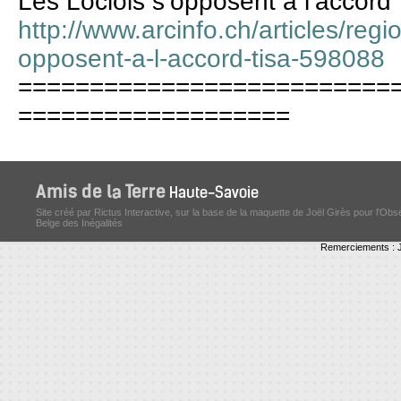
Les Loclois s’opposent à l’accord 
http://www.arcinfo.ch/articles/reg
opposent-a-l-accord-tisa-598088
==========================
===================
Site créé par Rictus Interactive, sur la base de la maquette de Joël Girès pour l'Obs
Belge des Inégalités
Remerciements : J