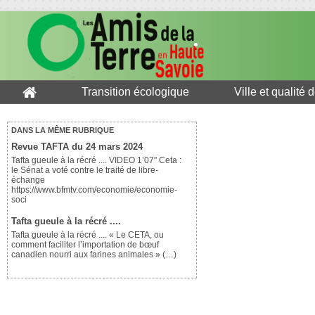
Transition écologique
Ville et qualité 
DANS LA MÊME RUBRIQUE
Revue TAFTA du 24 mars 2024
Tafta gueule à la récré .... VIDEO 1’07" Ceta :
le Sénat a voté contre le traité de libre-
échange
https://www.bfmtv.com/economie/economie-
soci
Tafta gueule à la récré ....
Tafta gueule à la récré .... « Le CETA, ou
comment faciliter l’importation de bœuf
canadien nourri aux farines animales » (…)