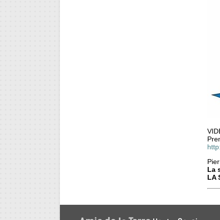
VID
Pre
htt
Pier
La 
LA 