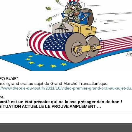
EO 54’45"
mier grand oral au sujet du Grand Marché Transatlantique
p://www.theorie-du-tout.fr/2011/10/video-premier-grand-oral-au-suj
re
santé est un état précaire qui ne laisse présager rien de bon !
SITUATION ACTUELLE LE PROUVE AMPLEMENT …