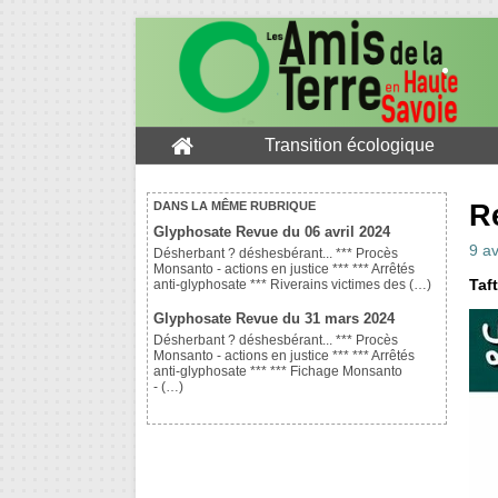
Transition écologique
R
DANS LA MÊME RUBRIQUE
Glyphosate Revue du 06 avril 2024
9 av
Désherbant ? déshesbérant... *** Procès
Monsanto - actions en justice *** *** Arrêtés
Taft
anti-glyphosate *** Riverains victimes des (…)
Glyphosate Revue du 31 mars 2024
Désherbant ? déshesbérant... *** Procès
Monsanto - actions en justice *** *** Arrêtés
anti-glyphosate *** *** Fichage Monsanto
- (…)