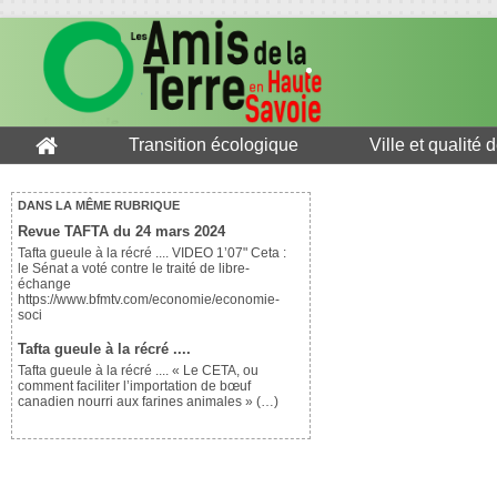
Transition écologique
Ville et qualité 
DANS LA MÊME RUBRIQUE
Revue TAFTA du 24 mars 2024
Tafta gueule à la récré .... VIDEO 1’07" Ceta :
le Sénat a voté contre le traité de libre-
échange
https://www.bfmtv.com/economie/economie-
soci
Tafta gueule à la récré ....
Tafta gueule à la récré .... « Le CETA, ou
comment faciliter l’importation de bœuf
canadien nourri aux farines animales » (…)