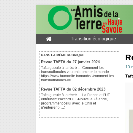
Transition écologique
R
DANS LA MÊME RUBRIQUE
Revue TAFTA du 27 janvier 2024
10 
Tafta gueule à la récré .... Comment les
transnationales veulent dominer le monde
Taft
https://www.humanite.fr/monde/-/comment-les-
transnationales-ve
Revue TAFTA du 02 décembre 2023
Tafta gueule à la récré .... La France et l’UE
entérinent l’accord UE-Nouvelle Zélande,
programment celui avec le Chili et
n’enterrent (…)