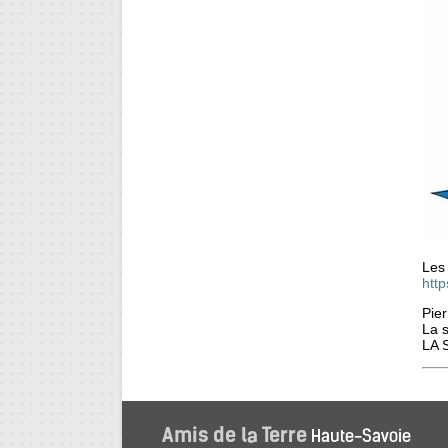
Les 
http
Pier
La s
LA 