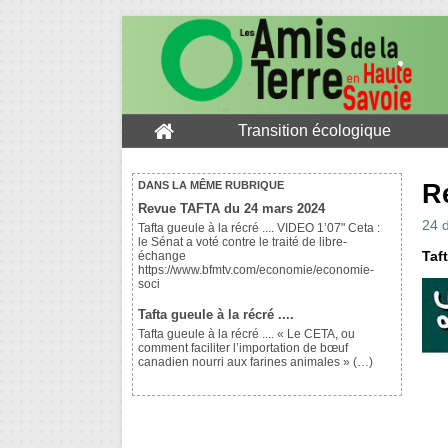
Transition écologique
R
DANS LA MÊME RUBRIQUE
Revue TAFTA du 24 mars 2024
24 
Tafta gueule à la récré .... VIDEO 1’07" Ceta :
le Sénat a voté contre le traité de libre-
Taft
échange
https://www.bfmtv.com/economie/economie-
soci
Tafta gueule à la récré ....
Tafta gueule à la récré .... « Le CETA, ou
comment faciliter l’importation de bœuf
canadien nourri aux farines animales » (…)