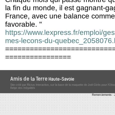
la fin du monde, il est gagnant-ga
France, avec une balance commer
favorable. "
https://www.lexpress.fr/emploi/ges
mes-lecons-du-quebec_2058076.
==========================
================
Site créé par Rictus Interactive, sur la base de la maquette de Joël Girès pour l'Obs
Belge des Inégalités
Remerciements : J