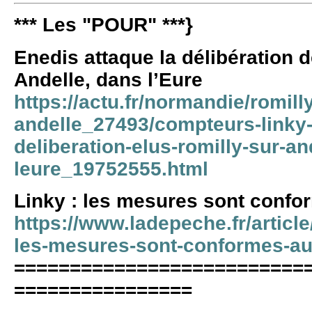
*** Les "POUR"
***}
Enedis attaque la délibération 
Andelle, dans l’Eure
https://actu.fr/normandie/romill
andelle_27493/compteurs-linky-
deliberation-elus-romilly-sur-an
leure_19752555.html
Linky : les mesures sont conf
https://www.ladepeche.fr/articl
les-mesures-sont-conformes-a
==========================
================