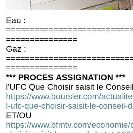
Eau :
==========================
===============
Gaz :
==========================
===============
*** PROCES ASSIGNATION ***
l’UFC Que Choisir saisit le Conseil
https://www.boursier.com/actualit
l-ufc-que-choisir-saisit-le-conseil
ET/OU
https://www.bfmtv.com/economie/c