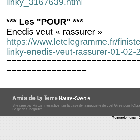
linky_3167639.html
*** Les "POUR" ***
Enedis veut « rassurer »
https://www.letelegramme.fr/finis
linky-enedis-veut-rassurer-01-0
==========================
================
Site créé par Rictus Interactive, sur la base de la maquette de Joël Girès pour l'Obs
Belge des Inégalités
Remerciements : J