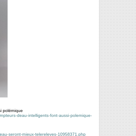
si polémique
mpteurs-deau-intelligents-font-aussi-polemique-
deau-seront-mieux-telereleves-10958371.php