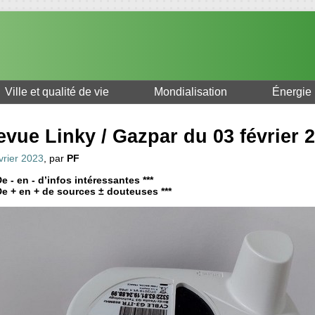
Ville et qualité de vie
Mondialisation
Énergie
evue Linky / Gazpar du 03 février 
vrier 2023
, par
PF
De - en - d’infos intéressantes ***
 De + en + de sources ± douteuses ***