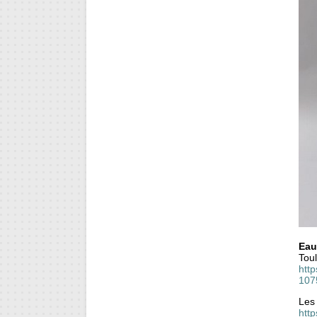
Eau
Toul
htt
107
Les
htt