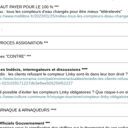
 FAUT PAYER POUR LE 100 % ***
au : tous les compteurs d’eau changés pour être mieux "télérelevés"
ps://www.midilibre.fr/2023/01/25/millau-tous-les-compteurs-deau-chan
 :
 PROCES ASSIGNATION ***
 Les "CONTRE" ***
 Les Indécis, interrogateurs et discussions ****
is : les clients refusant le compteur Linky sont-ils dans leur bon droit ?
s://www.boursorama.com/patrimoine/actualites/enedis-les-clients-refusa
it-0231f29171227db3e8ee926256f52227
il possible d’éviter les compteurs Linky obligatoires ? Que risque-t-on si 
s://www.culture-commune.fr/voyage-tourisme/compteur-linky-obligatoire-
 ARNAQUE & ARNAQUEURS ****
 Officiels Gouvernement ***
aissez-vous la signification des chiffres sur le thermostat de vos radia