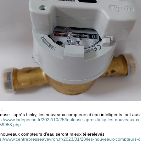
 :
ouse : après Linky, les nouveaux compteurs d’eau intelligents font aus
ps://www.ladepeche.fr/2022/10/25/toulouse-apres-linky-les-nouveaux-co
59958.php
 nouveaux compteurs d’eau seront mieux télérelevés
ps://www.centrepresseaveyron.fr/2023/01/28/les-nouveaux-compteurs-