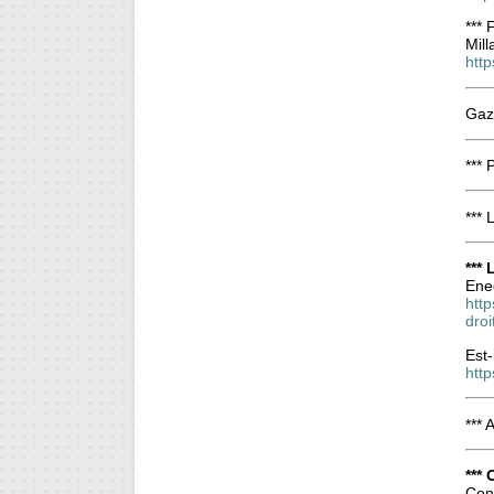
***
Mill
htt
Gaz
***
***
***
Ened
http
dro
Est-
http
***
***
Conn