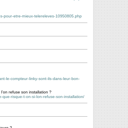
ges-pour-etre-mieux-telereleves-10950805.php
nt-le-compteur-linky-sont-ils-dans-leur-bon-
l’on refuse son installation ?
que-risque-t-on-si-lon-refuse-son-installation/
teurs ?