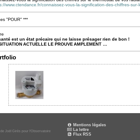
s://www.ctendance.fr/connaissez-vous-la-signification-des-chiffres-sur-
Les "POUR" ***
re
santé est un état précaire qui ne laisse présager rien de bon !
SITUATION ACTUELLE LE PROUVE AMPLEMENT …
tfolio
Mentions légales
La lettre
 de Joël Girès pour l'Observatoire
Flux RSS