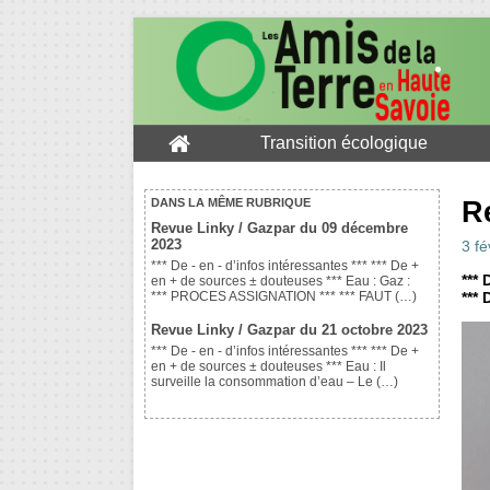
Transition écologique
R
DANS LA MÊME RUBRIQUE
Revue Linky / Gazpar du 09 décembre
2023
3 fé
*** De - en - d’infos intéressantes *** *** De +
*** 
en + de sources ± douteuses *** Eau : Gaz :
***
*** PROCES ASSIGNATION *** *** FAUT (…)
Revue Linky / Gazpar du 21 octobre 2023
*** De - en - d’infos intéressantes *** *** De +
en + de sources ± douteuses *** Eau : Il
surveille la consommation d’eau – Le (…)