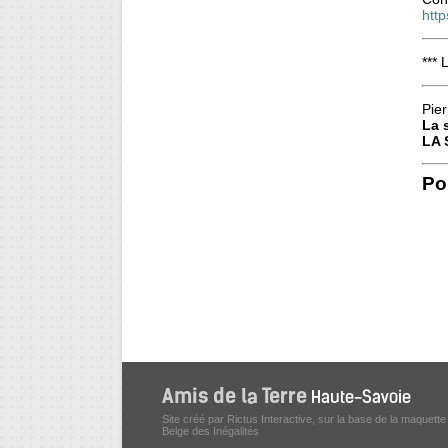
http
*** 
Pier
La 
LA 
Por
Site créé par Rictus Interactive, sur la base de la maquette
Belge des Inégalités