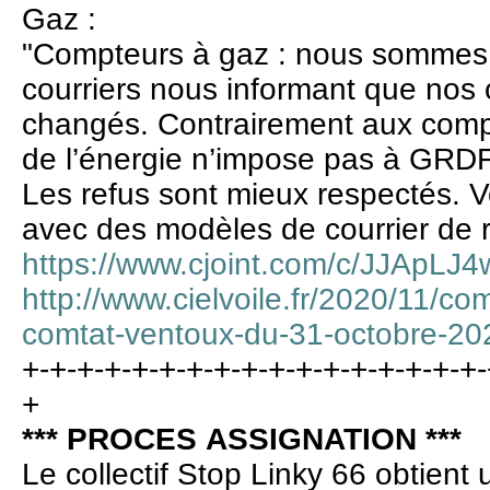
Gaz :
"Compteurs à gaz : nous sommes
courriers nous informant que nos 
changés. Contrairement aux compt
de l’énergie n’impose pas à GRDF 
Les refus sont mieux respectés. Vo
avec des modèles de courrier de r
https://www.cjoint.com/c/JJApLJ
http://www.cielvoile.fr/2020/11/c
comtat-ventoux-du-31-octobre-20
+-+-+-+-+-+-+-+-+-+-+-+-+-+-+-+-+-
+
*** PROCES ASSIGNATION ***
Le collectif Stop Linky 66 obtien