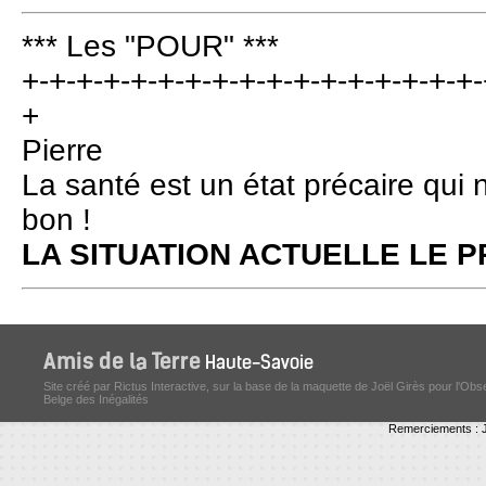
*** Les "POUR" ***
+-+-+-+-+-+-+-+-+-+-+-+-+-+-+-+-+-
+
Pierre
La santé est un état précaire qui 
bon !
LA SITUATION ACTUELLE LE
Site créé par Rictus Interactive, sur la base de la maquette de Joël Girès pour l'Obs
Belge des Inégalités
Remerciements : J