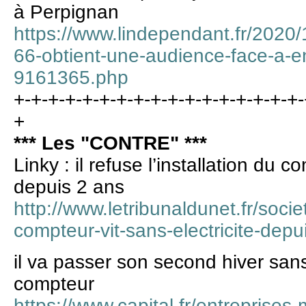
à Perpignan
https://www.lindependant.fr/2020/10
66-obtient-une-audience-face-a-e
9161365.php
+-+-+-+-+-+-+-+-+-+-+-+-+-+-+-+-+-
+
*** Les "CONTRE" ***
Linky : il refuse l’installation du c
depuis 2 ans
http://www.letribunaldunet.fr/societ
compteur-vit-sans-electricite-depu
il va passer son second hiver sans é
compteur
https://www.capital.fr/entreprises-