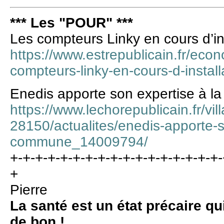
*** Les "POUR" ***
Les compteurs Linky en cours d’ins
https://www.estrepublicain.fr/eco
compteurs-linky-en-cours-d-install
Enedis apporte son expertise à 
https://www.lechorepublicain.fr/vi
28150/actualites/enedis-apporte-s
commune_14009794/
+-+-+-+-+-+-+-+-+-+-+-+-+-+-+-+-+-
+
Pierre
La santé est un état précaire qu
de bon !