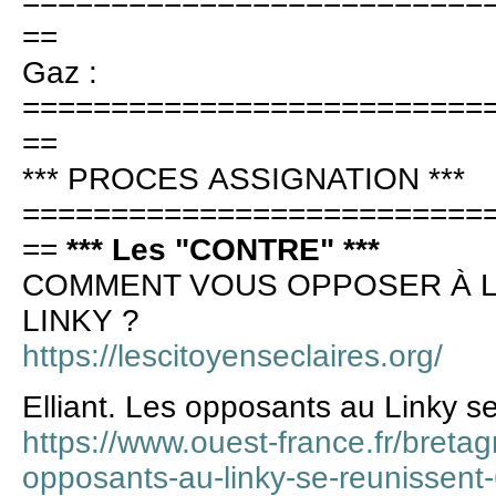
==========================
==
Gaz :
==========================
==
*** PROCES ASSIGNATION ***
==========================
==
*** Les "CONTRE" ***
COMMENT VOUS OPPOSER À 
LINKY ?
https://lescitoyenseclaires.org/
Elliant. Les opposants au Linky s
https://www.ouest-france.fr/bretagn
opposants-au-linky-se-reunissen