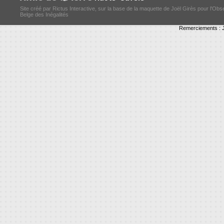
Site créé par Rictus Interactive, sur la base de la maquette de Joël Girès pour l'Obs
Belge des Inégalités
Remerciements : J