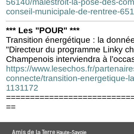
56140/malestroit-la-pose-des-comp
conseil-municipale-de-rentree-65
*** Les "POUR" ***
Transition énergétique : la donné
"Directeur du programme Linky c
Champenois interviendra à l’occas
https://www.lesechos.fr/partenaires
connecte/transition-energetique-
1131172
==========================
==