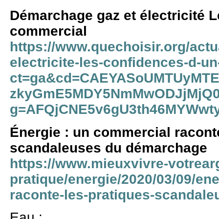
Démarchage gaz et électricité 
commercial
https://www.quechoisir.org/actu
electricite-les-confidences-d-
ct=ga&cd=CAEYASoUMTUyMT
zkyGmE5MDY5NmMwODJjMjQ0
g=AFQjCNE5v6gU3th46MYWwty
Énergie : un commercial racont
scandaleuses du démarchage
https://www.mieuxvivre-votrearg
pratique/energie/2020/03/09/en
raconte-les-pratiques-scandal
Eau :