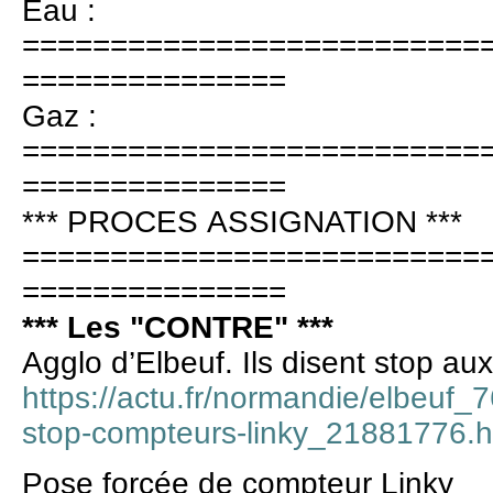
Eau :
==========================
===============
Gaz :
==========================
===============
*** PROCES ASSIGNATION ***
==========================
===============
*** Les "CONTRE" ***
Agglo d’Elbeuf. Ils disent stop au
https://actu.fr/normandie/elbeuf_
stop-compteurs-linky_21881776.h
Pose forcée de compteur Linky