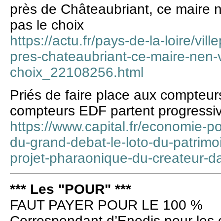
près de Châteaubriant, ce maire n’
pas le choix
https://actu.fr/pays-de-la-loire/vi
pres-chateaubriant-ce-maire-nen-
choix_22108256.html
Priés de faire place aux compteurs
compteurs EDF partent progressiv
https://www.capital.fr/economie-pol
du-grand-debat-le-loto-du-patrimo
projet-pharaonique-du-createur-d
*** Les "POUR" ***
FAUT PAYER POUR LE 100 %
Correspondant d’Enedis pour les co