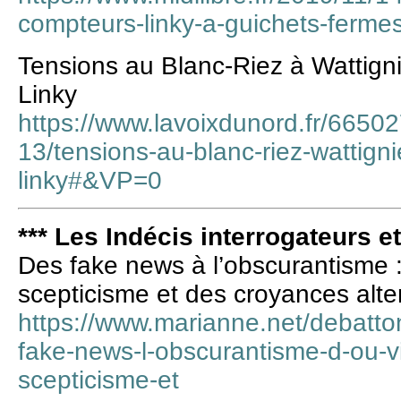
compteurs-linky-a-guichets-ferm
Tensions au Blanc-Riez à Wattign
Linky
https://www.lavoixdunord.fr/66502
13/tensions-au-blanc-riez-wattig
linky#&VP=0
*** Les Indécis interrogateurs e
Des fake news à l’obscurantisme :
scepticisme et des croyances alter
https://www.marianne.net/debatto
fake-news-l-obscurantisme-d-ou-v
scepticisme-et