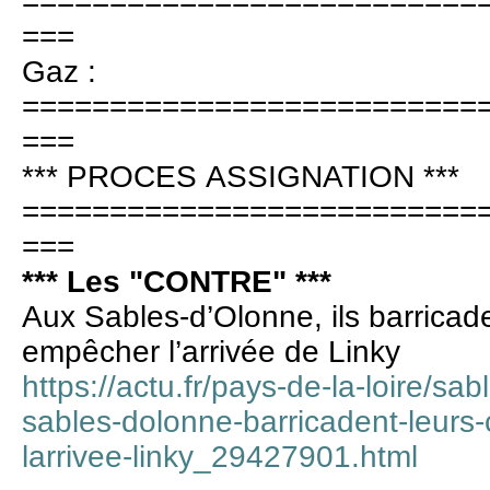
==========================
===
Gaz :
==========================
===
*** PROCES ASSIGNATION ***
==========================
===
*** Les "CONTRE" ***
Aux Sables-d’Olonne, ils barricad
empêcher l’arrivée de Linky
https://actu.fr/pays-de-la-loire/s
sables-dolonne-barricadent-leur
larrivee-linky_29427901.html