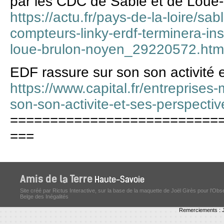
par les CDC de Sablé et de Loué
https://actu.fr/pays-de-la-loire/s
compteurs-linky-erdf-terminera-ins
loue-brulon-noyen_29220572.htm
EDF rassure sur son son activité 
https://www.capital.fr/entreprises
son-son-activite-et-ses-perspect
==========================
===
Site créé par Rictus Interactive, sur la base de la maquette de Joël Girès pour l'Obs
Belge des Inégalités
Remerciements : J