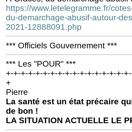
https://www.letelegramme.fr/cote
du-demarchage-abusif-autour-des
2021-12888091.php
*** Officiels Gouvernement ***
*** Les "POUR" ***
+-+-+-+-+-+-+-+-+-+-+-+-+-+-+-+-+-
+
Pierre
La santé est un état précaire qu
de bon !
LA SITUATION ACTUELLE LE