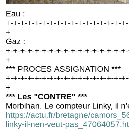
Eau :
+-+-+-+-+-+-+-+-+-+-+-+-+-+-+-+-+-
+
Gaz :
+-+-+-+-+-+-+-+-+-+-+-+-+-+-+-+-+-
+
*** PROCES ASSIGNATION ***
+-+-+-+-+-+-+-+-+-+-+-+-+-+-+-+-+-
+
*** Les "CONTRE" ***
Morbihan. Le compteur Linky, il n’
https://actu.fr/bretagne/camors_
linky-il-nen-veut-pas_47064057.h