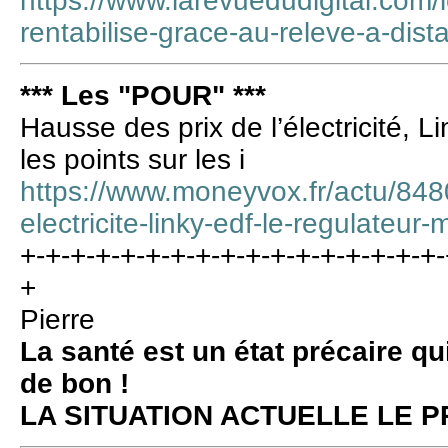
https://www.larevuedudigital.com/
rentabilise-grace-au-releve-a-dist
*** Les "POUR" ***
Hausse des prix de l’électricité, L
les points sur les i
https://www.moneyvox.fr/actu/848
electricite-linky-edf-le-regulateur-
+-+-+-+-+-+-+-+-+-+-+-+-+-+-+-+-+-
+
Pierre
La santé est un état précaire qu
de bon !
LA SITUATION ACTUELLE LE