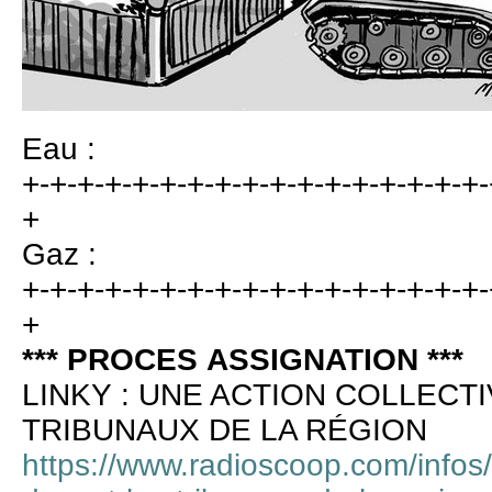
Eau :
+-+-+-+-+-+-+-+-+-+-+-+-+-+-+-+-+-
+
Gaz :
+-+-+-+-+-+-+-+-+-+-+-+-+-+-+-+-+-
+
*** PROCES ASSIGNATION ***
LINKY : UNE ACTION COLLECT
TRIBUNAUX DE LA RÉGION
https://www.radioscoop.com/infos/l