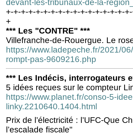
devant-les-tribunaux-de-la-regio
+-+-+-+-+-+-+-+-+-+-+-+-+-+-+-+-+-
+
*** Les "CONTRE" ***
Villefranche-de-Rouergue. Le ros
https://www.ladepeche.fr/2021/06/
rompt-pas-9609216.php
*** Les Indécis, interrogateurs e
5 idées reçues sur le compteur Li
https://www.planet.fr/conso-5-ide
linky.2210640.1404.html
Prix de l’électricité : l’UFC-Que Ch
l’escalade fiscale"