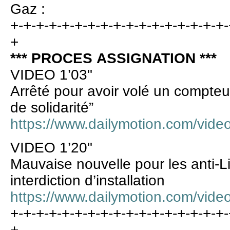
Gaz :
+-+-+-+-+-+-+-+-+-+-+-+-+-+-+-+-+-
+
*** PROCES ASSIGNATION ***
VIDEO 1’03"
Arrêté pour avoir volé un compteur
de solidarité”
https://www.dailymotion.com/video
VIDEO 1’20"
Mauvaise nouvelle pour les anti-Li
interdiction d’installation
https://www.dailymotion.com/vide
+-+-+-+-+-+-+-+-+-+-+-+-+-+-+-+-+-
+