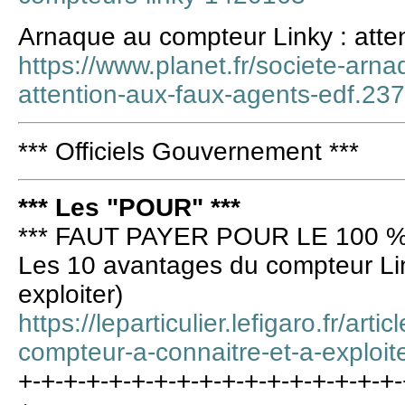
Arnaque au compteur Linky : atte
https://www.planet.fr/societe-arn
attention-aux-faux-agents-edf.23
*** Officiels Gouvernement ***
*** Les "POUR" ***
*** FAUT PAYER POUR LE 100 %
Les 10 avantages du compteur Lin
exploiter)
https://leparticulier.lefigaro.fr/art
compteur-a-connaitre-et-a-exploit
+-+-+-+-+-+-+-+-+-+-+-+-+-+-+-+-+-