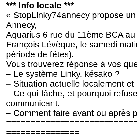
*** Info locale ***
« StopLinky74annecy propose un li
Annecy,
Aquarius 6 rue du 11ème BCA au 
François Lévèque, le samedi mat
période de fêtes).
Vous trouverez réponse à vos que
–
Le système Linky, késako ?
–
Situation actuelle localement et
–
Ce qui fâche, et pourquoi refus
communicant.
–
Comment faire avant ou après p
==========================
===============