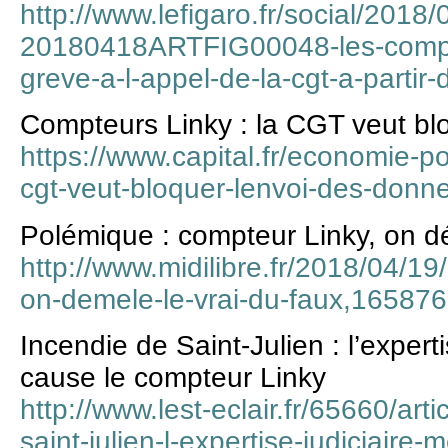
http://www.lefigaro.fr/social/2018
20180418ARTFIG00048-les-compteu
greve-a-l-appel-de-la-cgt-a-partir
Compteurs Linky : la CGT veut bl
https://www.capital.fr/economie-po
cgt-veut-bloquer-lenvoi-des-don
Polémique : compteur Linky, on dé
http://www.midilibre.fr/2018/04/1
on-demele-le-vrai-du-faux,16587
Incendie de Saint-Julien : l’expert
cause le compteur Linky
http://www.lest-eclair.fr/65660/art
saint-julien-l-expertise-judiciaire