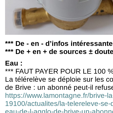
*** De - en - d’infos intéressante
*** De + en + de sources ± dout
Eau :
*** FAUT PAYER POUR LE 100 %
La télérelève se déploie sur les 
de Brive : un abonné peut-il refuse
https://www.lamontagne.fr/brive-la
19100/actualites/la-telereleve-se-
eau-de-l-agglo-de-brive-un-abonne