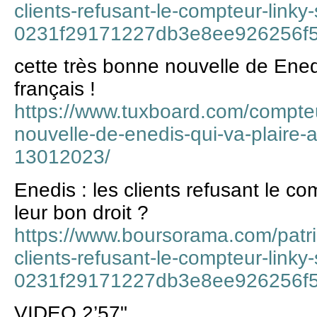
clients-refusant-le-compteur-linky-
0231f29171227db3e8ee926256f
cette très bonne nouvelle de Enedi
français !
https://www.tuxboard.com/compteu
nouvelle-de-enedis-qui-va-plaire-a
13012023/
Enedis : les clients refusant le co
leur bon droit ?
https://www.boursorama.com/patrim
clients-refusant-le-compteur-linky-
0231f29171227db3e8ee926256f
VIDEO 2’57"