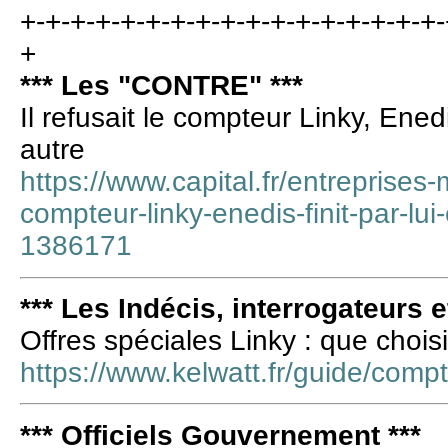
+-+-+-+-+-+-+-+-+-+-+-+-+-+-+-+-+-
+
*** Les "CONTRE" ***
Il refusait le compteur Linky, Enedis
autre
https://www.capital.fr/entreprises-m
compteur-linky-enedis-finit-par-lui-
1386171
*** Les Indécis, interrogateurs e
Offres spéciales Linky : que chois
https://www.kelwatt.fr/guide/compte
*** Officiels Gouvernement ***