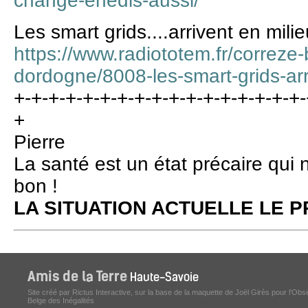
change-enedis-aussi/
Les smart grids....arrivent en milie
https://www.radiototem.fr/correze-
dordogne/8008-les-smart-grids-arri
+-+-+-+-+-+-+-+-+-+-+-+-+-+-+-+-+-
+
Pierre
La santé est un état précaire qui 
bon !
LA SITUATION ACTUELLE LE
Site créé par Rictus Interactive, sur la base de la maquette de Joël Girès pour l'Obs
Belge des Inégalités