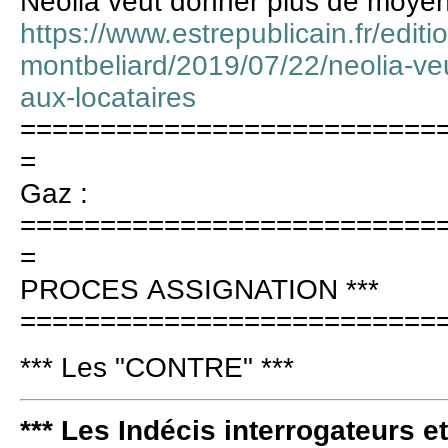
Néolia veut donner plus de moyen
https://www.estrepublicain.fr/editio
montbeliard/2019/07/22/neolia-v
aux-locataires
==========================
=
Gaz :
==========================
=
PROCES ASSIGNATION ***
==========================
*** Les "CONTRE" ***
*** Les Indécis interrogateurs e