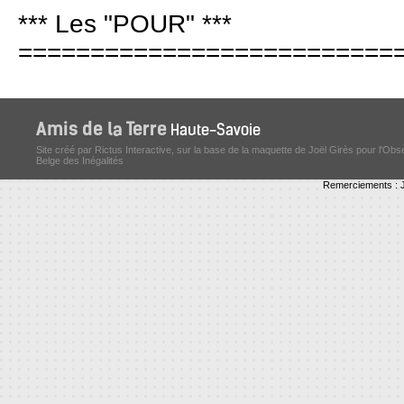
*** Les "POUR" ***
==========================
Site créé par Rictus Interactive, sur la base de la maquette de Joël Girès pour l'Obs
Belge des Inégalités
Remerciements : J