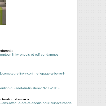
condamnés
-compteur-linky-enedis-et-edf-condamnes-
/compteurs-linky-corinne-lepage-a-berre-l-
rvention-du-sdef-du-finistere-19-11-2019-
cturation abusive »
5-ans-attaque-edf-et-enedis-pour-surfacturation-