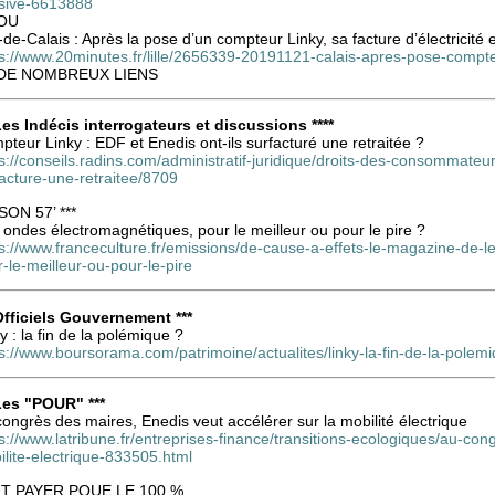
sive-6613888
OU
de-Calais : Après la pose d’un compteur Linky, sa facture d’électricité e
s://www.20minutes.fr/lille/2656339-20191121-calais-apres-pose-compteur-
DE NOMBREUX LIENS
 Les Indécis interrogateurs et discussions ****
teur Linky : EDF et Enedis ont-ils surfacturé une retraitée ?
s://conseils.radins.com/administratif-juridique/droits-des-consommateur
acture-une-retraitee/8709
 SON 57’ ***
ondes électromagnétiques, pour le meilleur ou pour le pire ?
ps://www.franceculture.fr/emissions/de-cause-a-effets-le-magazine-de
-le-meilleur-ou-pour-le-pire
 Officiels Gouvernement ***
y : la fin de la polémique ?
ps://www.boursorama.com/patrimoine/actualites/linky-la-fin-de-la-p
 Les "POUR" ***
ongrès des maires, Enedis veut accélérer sur la mobilité électrique
s://www.latribune.fr/entreprises-finance/transitions-ecologiques/au-co
lite-electrique-833505.html
T PAYER POUE LE 100 %