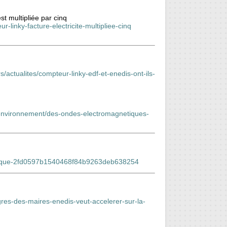
st multipliée par cinq
linky-facture-electricite-multipliee-cinq
s/actualites/compteur-linky-edf-et-enedis-ont-ils-
-lenvironnement/des-ondes-electromagnetiques-
olemique-2fd0597b1540468f84b9263deb638254
ngres-des-maires-enedis-veut-accelerer-sur-la-