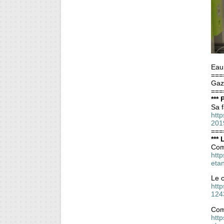
Eau
===
Gaz
===
***
Sa 
http
201
===
***
Com
htt
eta
Le c
http
124
Com
http