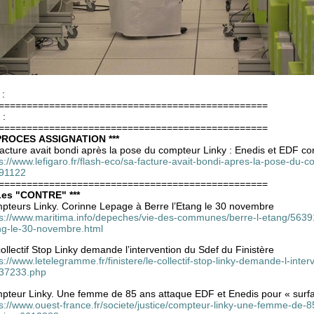
 :
================================================
 :
================================================
 PROCES ASSIGNATION ***
facture avait bondi après la pose du compteur Linky : Enedis et EDF 
s://www.lefigaro.fr/flash-eco/sa-facture-avait-bondi-apres-la-pose-du
91122
================================================
 Les "CONTRE" ***
pteurs Linky. Corinne Lepage à Berre l’Etang le 30 novembre
ps://www.maritima.info/depeches/vie-des-communes/berre-l-etang/56391
ng-le-30-novembre.html
ollectif Stop Linky demande l’intervention du Sdef du Finistère
s://www.letelegramme.fr/finistere/le-collectif-stop-linky-demande-l-inte
37233.php
pteur Linky. Une femme de 85 ans attaque EDF et Enedis pour « surfa
s://www.ouest-france.fr/societe/justice/compteur-linky-une-femme-de-8