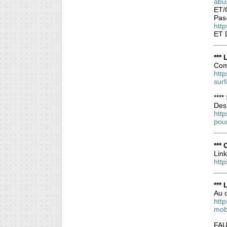
abu
ET/
Pas-
http
ET 
***
Comp
http
surf
****
Des 
htt
pour
***
Link
htt
***
Au c
http
mobi
FAU