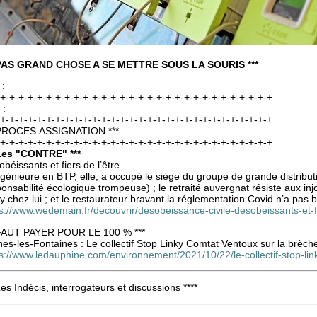
 PAS GRAND CHOSE A SE METTRE SOUS LA SOURIS ***
 :
-+-+-+-+-+-+-+-+-+-+-+-+-+-+-+-+-+-+-+-+-+-+-+-+-+-+-+-+-+-+
 :
-+-+-+-+-+-+-+-+-+-+-+-+-+-+-+-+-+-+-+-+-+-+-+-+-+-+-+-+-+-+
 PROCES ASSIGNATION ***
-+-+-+-+-+-+-+-+-+-+-+-+-+-+-+-+-+-+-+-+-+-+-+-+-+-+-+-+-+-+
 Les "CONTRE" ***
béissants et fiers de l’être
ngénieure en BTP, elle, a occupé le siège du groupe de grande distribut
onsabilité écologique trompeuse) ; le retraité auvergnat résiste aux inj
y chez lui ; et le restaurateur bravant la réglementation Covid n’a pas b
s://www.wedemain.fr/decouvrir/desobeissance-civile-desobeissants-et-fi
 FAUT PAYER POUR LE 100 % ***
es-les-Fontaines : Le collectif Stop Linky Comtat Ventoux sur la brèch
ps://www.ledauphine.com/environnement/2021/10/22/le-collectif-stop-li
Les Indécis, interrogateurs et discussions ****