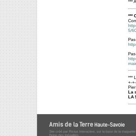
***
***
Comp
http
5/6
Pas-
htt
Pas-
htt
mai
*** 
+-+
Pier
La 
LA 
Site créé par Rictus Interactive, sur la base de la maquette
Belge des Inégalités