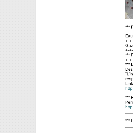
***
Eau
+-+
Gaz
+-+
***
+-+
***
Déso
"L’i
resp
Link
http
***
Pern
htt
*** 