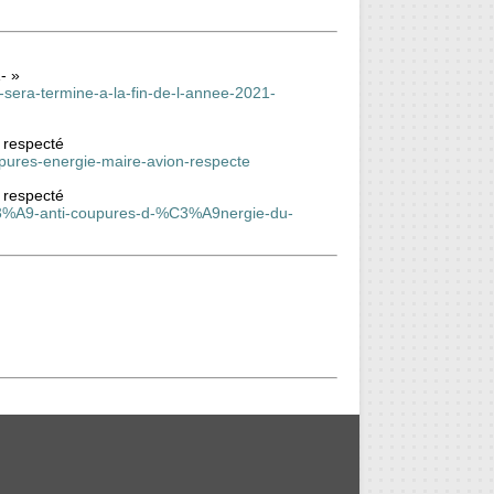
- »
t-sera-termine-a-la-fin-de-l-annee-2021-
s respecté
upures-energie-maire-avion-respecte
s respecté
%C3%A9-anti-coupures-d-%C3%A9nergie-du-