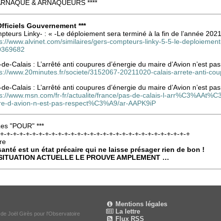
 ARNAQUE & ARNAQUEURS ****
 Officiels Gouvernement ***
teurs Linky- : « -Le déploiement sera terminé à la fin de l’année 2021
s://www.alvinet.com/similaires/gers-compteurs-linky-5-5-le-deploiemen
0369682
de-Calais : L’arrêté anti coupures d’énergie du maire d’Avion n’est pa
ps://www.20minutes.fr/societe/3152067-20211020-calais-arrete-anti-co
de-Calais : L’arrêté anti coupures d’énergie du maire d’Avion n’est pa
ps://www.msn.com/fr-fr/actualite/france/pas-de-calais-l-arr%C3%AAt
re-d-avion-n-est-pas-respect%C3%A9/ar-AAPK9iP
Les "POUR" ***
-+-+-+-+-+-+-+-+-+-+-+-+-+-+-+-+-+-+-+-+-+-+-+-+-+-+-+-+-+-+
re
santé est un état précaire qui ne laisse présager rien de bon !
SITUATION ACTUELLE LE PROUVE AMPLEMENT …
Mentions légales
La lettre
 de Joël Girès pour l'Observatoire
Flux RSS