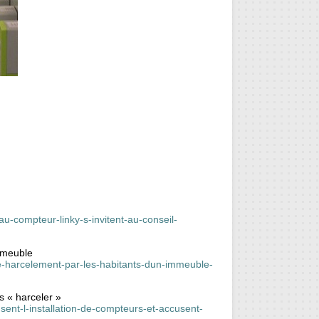
u-compteur-linky-s-invitent-au-conseil-
mmeuble
de-harcelement-par-les-habitants-dun-immeuble-
s « harceler »
sent-l-installation-de-compteurs-et-accusent-