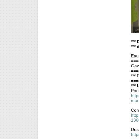
***
***
Eau
===
Gaz
===
***
===
***
Pont
http
mun
Com
htt
136
Des 
http