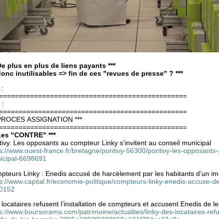
 De plus en plus de liens payants ***
 donc inutilisables => fin de ces "revues de presse" ? ***
 :
================================================
 :
================================================
 PROCES ASSIGNATION ***
================================================
 Les "CONTRE" ***
ivy. Les opposants au compteur Linky s’invitent au conseil municipal
s://www.ouest-france.fr/bretagne/pontivy-56300/pontivy-les-opposants-a
icipal-6698691
pteurs Linky : Enedis accusé de harcèlement par les habitants d’un i
ps://www.capital.fr/economie-politique/compteurs-linky-enedis-accuse-
0152
locataires refusent l’installation de compteurs et accusent Enedis de le
s://www.boursorama.com/patrimoine/actualites/linky-des-locataires-refu