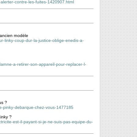
alerter-contre-les-fuites-1420907.html
l’ancien modèle
-linky-coup-dur-la-justice-oblige-enedis-a-
damne-a-retirer-son-appareil-pour-replacer-l-
us ?
frere-pinky-debarque-chez-vous-1477185
Linky ?
ctricite-est-il-payant-si-je-ne-suis-pas-equipe-du-