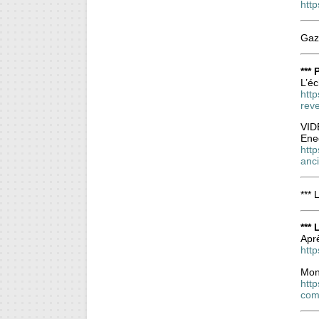
http
Gaz
***
L’éc
http
rev
VID
Ened
http
anc
***
***
Aprè
http
Mon 
http
com