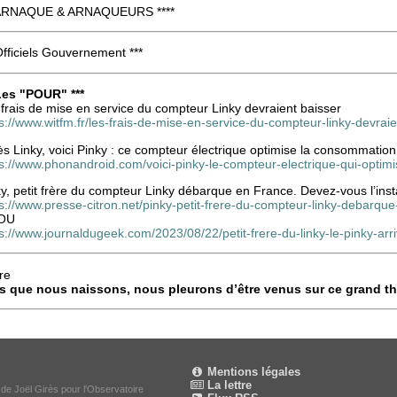
 ARNAQUE & ARNAQUEURS ****
Officiels Gouvernement ***
 Les "POUR" ***
frais de mise en service du compteur Linky devraient baisser
s://www.witfm.fr/les-frais-de-mise-en-service-du-compteur-linky-devraie
s Linky, voici Pinky : ce compteur électrique optimise la consommation
ps://www.phonandroid.com/voici-pinky-le-compteur-electrique-qui-optim
y, petit frère du compteur Linky débarque en France. Devez-vous l’insta
s://www.presse-citron.net/pinky-petit-frere-du-compteur-linky-debarque
OU
s://www.journaldugeek.com/2023/08/22/petit-frere-du-linky-le-pinky-arr
re
s que nous naissons, nous pleurons d’être venus sur ce grand th
Mentions légales
La lettre
 de Joël Girès pour l'Observatoire