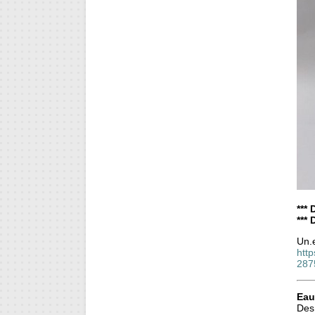
*** 
***
Un.e
htt
287
Eau
Des 