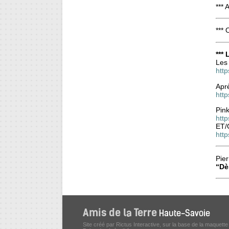
***
*** 
***
Les 
http
Aprè
htt
Pink
http
ET/
http
Pier
“Dè
Site créé par Rictus Interactive, sur la base de la maquette