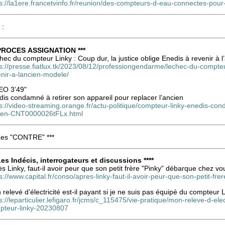
s://la1ere.francetvinfo.fr/reunion/des-compteurs-d-eau-connectes-pour-
 :
 PROCES ASSIGNATION ***
hec du compteur Linky : Coup dur, la justice oblige Enedis à revenir à 
s://presse.fiatlux.tk/2023/08/12/professiongendarme/lechec-du-compteur
enir-a-lancien-modele/
EO 3’49"
is condamné à retirer son appareil pour replacer l’ancien
s://video-streaming.orange.fr/actu-politique/compteur-linky-enedis-con
ien-CNT0000026tFLx.html
 Les "CONTRE" ***
 Les Indécis, interrogateurs et discussions ****
s Linky, faut-il avoir peur que son petit frère "Pinky" débarque chez vo
s://www.capital.fr/conso/apres-linky-faut-il-avoir-peur-que-son-petit-
relevé d’électricité est-il payant si je ne suis pas équipé du compteur 
s://leparticulier.lefigaro.fr/jcms/c_115475/vie-pratique/mon-releve-d-ele
pteur-linky-20230807