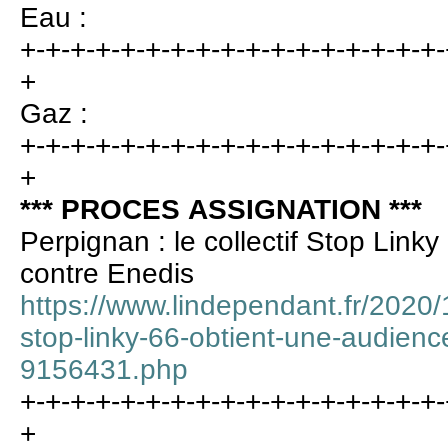
Eau :
+-+-+-+-+-+-+-+-+-+-+-+-+-+-+-+-+-
+
Gaz :
+-+-+-+-+-+-+-+-+-+-+-+-+-+-+-+-+-
+
*** PROCES ASSIGNATION ***
Perpignan : le collectif Stop Link
contre Enedis
https://www.lindependant.fr/2020/1
stop-linky-66-obtient-une-audienc
9156431.php
+-+-+-+-+-+-+-+-+-+-+-+-+-+-+-+-+-
+