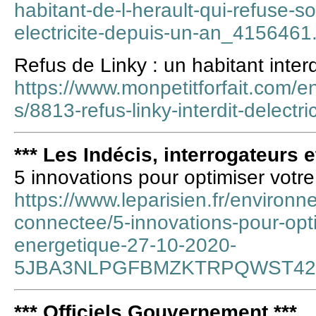
habitant-de-l-herault-qui-refuse-so
electricite-depuis-un-an_4156461
Refus de Linky : un habitant interd
https://www.monpetitforfait.com/en
s/8813-refus-linky-interdit-delectri
*** Les Indécis, interrogateurs e
5 innovations pour optimiser vot
https://www.leparisien.fr/environn
connectee/5-innovations-pour-opt
energetique-27-10-2020-
5JBA3NLPGFBMZKTRPQWST42
*** Officiels Gouvernement ***